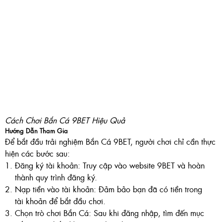
Cách Chơi Bắn Cá 9BET Hiệu Quả
Hướng Dẫn Tham Gia
Để bắt đầu trải nghiệm Bắn Cá 9BET, người chơi chỉ cần thực
hiện các bước sau:
Đăng ký tài khoản: Truy cập vào website 9BET và hoàn
thành quy trình đăng ký.
Nạp tiền vào tài khoản: Đảm bảo bạn đã có tiền trong
tài khoản để bắt đầu chơi.
Chọn trò chơi Bắn Cá: Sau khi đăng nhập, tìm đến mục