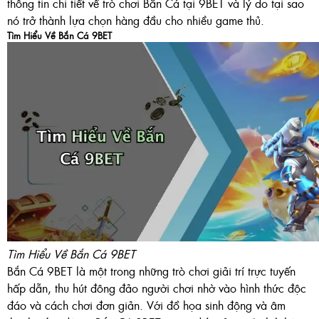
thông tin chi tiết về trò chơi Bắn Cá tại 9BET và lý do tại sao
nó trở thành lựa chọn hàng đầu cho nhiều game thủ.
Tìm Hiểu Về Bắn Cá 9BET
Tìm Hiểu Về Bắn Cá 9BET
Bắn Cá 9BET là một trong những trò chơi giải trí trực tuyến
hấp dẫn, thu hút đông đảo người chơi nhờ vào hình thức độc
đáo và cách chơi đơn giản. Với đồ họa sinh động và âm