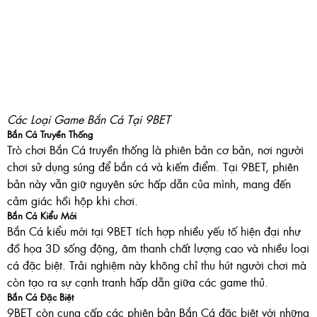
Các Loại Game Bắn Cá Tại 9BET
Bắn Cá Truyền Thống
Trò chơi Bắn Cá truyền thống là phiên bản cơ bản, nơi người
chơi sử dụng súng để bắn cá và kiếm điểm. Tại 9BET, phiên
bản này vẫn giữ nguyên sức hấp dẫn của mình, mang đến
cảm giác hồi hộp khi chơi.
Bắn Cá Kiểu Mới
Bắn Cá kiểu mới tại 9BET tích hợp nhiều yếu tố hiện đại như
đồ họa 3D sống động, âm thanh chất lượng cao và nhiều loại
cá đặc biệt. Trải nghiệm này không chỉ thu hút người chơi mà
còn tạo ra sự cạnh tranh hấp dẫn giữa các game thủ.
Bắn Cá Đặc Biệt
9BET còn cung cấp các phiên bản Bắn Cá đặc biệt với những