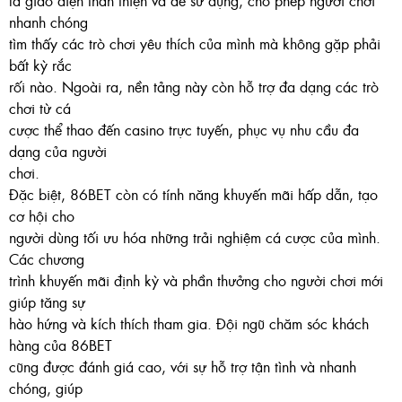
nhanh chóng
tìm thấy các trò chơi yêu thích của mình mà không gặp phải
bất kỳ rắc
rối nào. Ngoài ra, nền tảng này còn hỗ trợ đa dạng các trò
chơi từ cá
cược thể thao đến casino trực tuyến, phục vụ nhu cầu đa
dạng của người
chơi.
Đặc biệt, 86BET còn có tính năng khuyến mãi hấp dẫn, tạo
cơ hội cho
người dùng tối ưu hóa những trải nghiệm cá cược của mình.
Các chương
trình khuyến mãi định kỳ và phần thưởng cho người chơi mới
giúp tăng sự
hào hứng và kích thích tham gia. Đội ngũ chăm sóc khách
hàng của 86BET
cũng được đánh giá cao, với sự hỗ trợ tận tình và nhanh
chóng, giúp