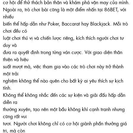
cơ hội để thử thách bản thân và khám phá vận may của mình.
Ngoài ra, trò chơi bài cũng là một điểm nhấn tại 86BET, với
nhiều
biến thể hấp dẫn như Poker, Baccarat hay Blackjack. Mỗi trò
chơi đều có
luật chơi thú vị và chiến lược riêng, kích thích người chơi tư
duy và
đưa ra quyết định trong từng ván cược. Với giao diện thân
thiện và hiệu
suất mượt mà, việc tham gia vào các trò chơi này trở thành
một trải
nghiệm không thể nào quên cho bất kỳ ai yêu thích sự kịch
tính.
Không thể không nhắc đến các sự kiện và giải đấu hấp dẫn
diễn ra
thường xuyên, tạo nên một bầu không khí cạnh tranh nhưng
cũng rất vui
tươi. Người chơi không chỉ có cơ hội giành phần thưởng giá
trị, mà còn