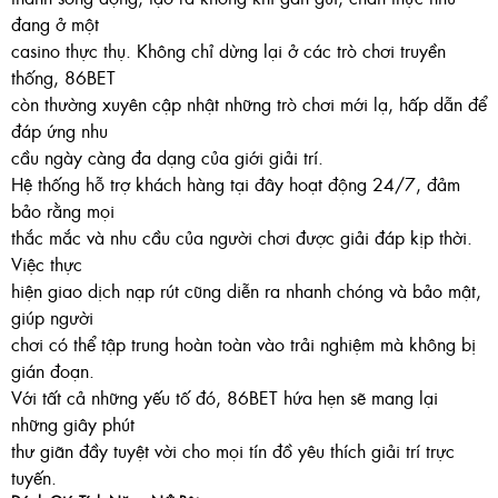
đang ở một
casino thực thụ. Không chỉ dừng lại ở các trò chơi truyền
thống, 86BET
còn thường xuyên cập nhật những trò chơi mới lạ, hấp dẫn để
đáp ứng nhu
cầu ngày càng đa dạng của giới giải trí.
Hệ thống hỗ trợ khách hàng tại đây hoạt động 24/7, đảm
bảo rằng mọi
thắc mắc và nhu cầu của người chơi được giải đáp kịp thời.
Việc thực
hiện giao dịch nạp rút cũng diễn ra nhanh chóng và bảo mật,
giúp người
chơi có thể tập trung hoàn toàn vào trải nghiệm mà không bị
gián đoạn.
Với tất cả những yếu tố đó, 86BET hứa hẹn sẽ mang lại
những giây phút
thư giãn đầy tuyệt vời cho mọi tín đồ yêu thích giải trí trực
tuyến.