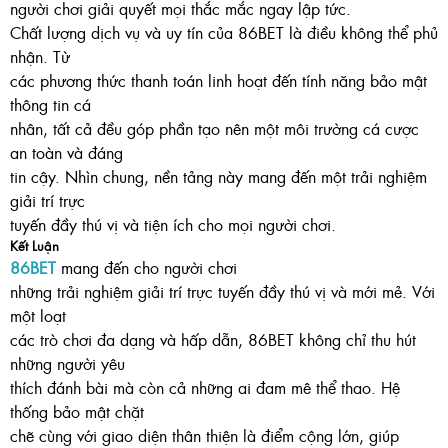
người chơi giải quyết mọi thắc mắc ngay lập tức.
Chất lượng dịch vụ và uy tín của 86BET là điều không thể phủ
nhận. Từ
các phương thức thanh toán linh hoạt đến tính năng bảo mật
thông tin cá
nhân, tất cả đều góp phần tạo nên một môi trường cá cược
an toàn và đáng
tin cậy. Nhìn chung, nền tảng này mang đến một trải nghiệm
giải trí trực
tuyến đầy thú vị và tiện ích cho mọi người chơi.
Kết Luận
86BET
mang đến cho người chơi
những trải nghiệm giải trí trực tuyến đầy thú vị và mới mẻ. Với
một loạt
các trò chơi đa dạng và hấp dẫn, 86BET không chỉ thu hút
những người yêu
thích đánh bài mà còn cả những ai đam mê thể thao. Hệ
thống bảo mật chặt
chẽ cùng với giao diện thân thiện là điểm cộng lớn, giúp