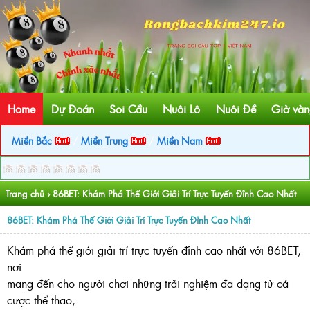
Home
Dự Đoán
Soi Cầu
Nuôi Lô
Nuôi Đề
Giờ vàn
Miền Bắc
/
Miền Trung
/
Miền Nam
Trang chủ
›
86BET: Khám Phá Thế Giới Giải Trí Trực Tuyến Đỉnh Cao Nhất
86BET: Khám Phá Thế Giới Giải Trí Trực Tuyến Đỉnh Cao Nhất
Khám phá thế giới giải trí trực tuyến đỉnh cao nhất với 86BET,
nơi
mang đến cho người chơi những trải nghiệm đa dạng từ cá
cược thể thao,