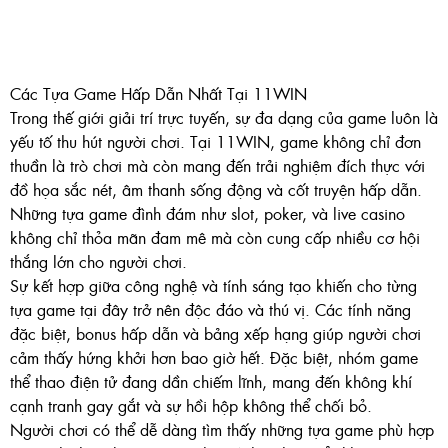
Các Tựa Game Hấp Dẫn Nhất Tại 11WIN
Trong thế giới giải trí trực tuyến, sự đa dạng của game luôn là
yếu tố thu hút người chơi. Tại 11WIN, game không chỉ đơn
thuần là trò chơi mà còn mang đến trải nghiệm đích thực với
đồ họa sắc nét, âm thanh sống động và cốt truyện hấp dẫn.
Những tựa game đình đám như slot, poker, và live casino
không chỉ thỏa mãn đam mê mà còn cung cấp nhiều cơ hội
thắng lớn cho người chơi.
Sự kết hợp giữa công nghệ và tính sáng tạo khiến cho từng
tựa game tại đây trở nên độc đáo và thú vị. Các tính năng
đặc biệt, bonus hấp dẫn và bảng xếp hạng giúp người chơi
cảm thấy hứng khởi hơn bao giờ hết. Đặc biệt, nhóm game
thể thao điện tử đang dần chiếm lĩnh, mang đến không khí
cạnh tranh gay gắt và sự hồi hộp không thể chối bỏ.
Người chơi có thể dễ dàng tìm thấy những tựa game phù hợp