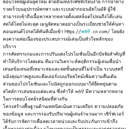
ตอบโจทย์ผู้เล่นยุคใหม่ ด้วยอินเทอร์เฟซที่เรียบง่าย การนำทาง
รวดเร็วบนอุปกรณ์พกพา และระบบฝากถอนอัตโนมัติ ผู้ใช้
สามารถเข้าถึงเนื้อหาหลากหลายตั้งแต่สล็อตไปจนถึงโต๊ะเล่น
สดได้โดยไม่สะดุด เมนูจัดหมวดอย่างเป็นระเบียบช่วยให้ค้นหา
คอนเทนต์โปรดได้ทันทีเมื่อเข้า Https://
w69
.cn.com/ โดยยัง
คงความต่อเนื่องของประสบการณ์เล่นเป็นหัวใจหลักของ
บริการ
การคัดสรรเกมและการปรับแต่งโปรโมชั่นเป็นอีกปัจจัยสำคัญที่
ทำให้บริการโดดเด่น ทีมงานวิเคราะห์พฤติกรรมผู้เล่นเพื่อนำ
เสนอข้อเสนอที่เหมาะสมและลดขั้นตอนที่ไม่จำเป็น ระบบสตรี
มมิงคุณภาพสูงและดีลเลอร์แบบเรียลไทม์เพิ่มความตื่นเต้น
ส่วนของโปรโมชันและโบนัสถูกออกแบบมาให้ยืดหยุ่นตาม
สไตล์การเล่นของแต่ละคน ซึ่งทำให้ w69 มีความหลากหลาย
ในการตอบโจทย์รสนิยมที่ต่างกัน
โครงสร้างพื้นฐานด้านเทคนิคเน้นความเสถียร ความปลอดภัย
ของข้อมูล และการรองรับปริมาณผู้เล่นจำนวนมาก เซิร์ฟเวอร์
ได้รับการจัดการเพื่อลดเวลาหน่วงและรับประกันการเข้าถึง
เนื้อหาอย่างต่อเนื่อง นโยบายความเป็นธรรมและการตรวจสอบ