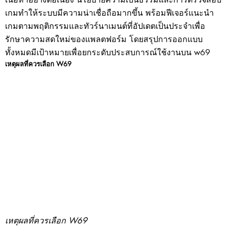
เกมทำให้ระบบมีความน่าเชื่อถือมากขึ้น พร้อมฟีเจอร์แนะนำ
เกมตามพฤติกรรมและทัวร์นาเมนต์ที่อัปเดตเป็นประจำเพื่อ
รักษาความสดใหม่ของแพลตฟอร์ม โดยสรุปการออกแบบ
ทั้งหมดมีเป้าหมายเพื่อยกระดับประสบการณ์ใช้งานบน w69
เหตุผลที่ควรเลือก W69
เหตุผลที่ควรเลือก W69