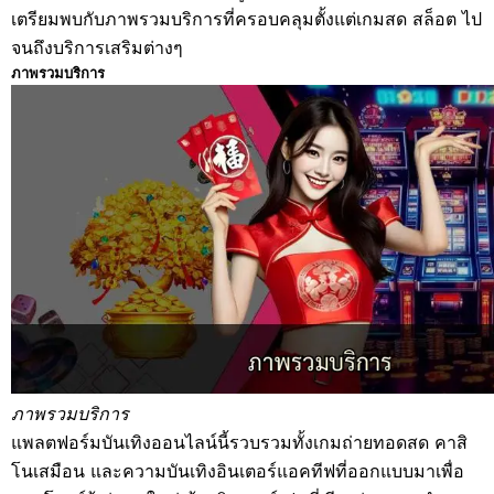
เตรียมพบกับภาพรวมบริการที่ครอบคลุมตั้งแต่เกมสด สล็อต ไป
จนถึงบริการเสริมต่างๆ
ภาพรวมบริการ
ภาพรวมบริการ
แพลตฟอร์มบันเทิงออนไลน์นี้รวบรวมทั้งเกมถ่ายทอดสด คาสิ
โนเสมือน และความบันเทิงอินเตอร์แอคทีฟที่ออกแบบมาเพื่อ