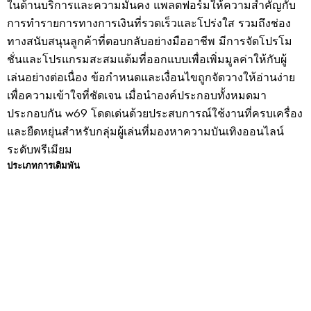
ในด้านบริการและความมั่นคง แพลตฟอร์มให้ความสำคัญกับ
การทำรายการทางการเงินที่รวดเร็วและโปร่งใส รวมถึงช่อง
ทางสนับสนุนลูกค้าที่ตอบกลับอย่างมืออาชีพ มีการจัดโปรโม
ชั่นและโปรแกรมสะสมแต้มที่ออกแบบเพื่อเพิ่มมูลค่าให้กับผู้
เล่นอย่างต่อเนื่อง ข้อกำหนดและเงื่อนไขถูกจัดวางให้อ่านง่าย
เพื่อความเข้าใจที่ชัดเจน เมื่อนำองค์ประกอบทั้งหมดมา
ประกอบกัน w69 โดดเด่นด้วยประสบการณ์ใช้งานที่ครบเครื่อง
และยืดหยุ่นสำหรับกลุ่มผู้เล่นที่มองหาความบันเทิงออนไลน์
ระดับพรีเมียม
ประเภทการเดิมพัน