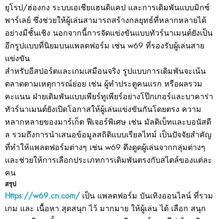
ยุโรป/ฮ่องกง ระบบเอเชียแฮนดิแคป และการเดิมพันแบบมิกซ์
พาร์เลย์ ซึ่งช่วยให้ผู้เล่นสามารถสร้างกลยุทธ์ที่หลากหลายได้
อย่างมีชั้นเชิง นอกจากนี้การจัดแข่งขันแบบทัวร์นาเมนต์ยังเป็น
อีกรูปแบบที่นิยมบนแพลตฟอร์ม เช่น w69 ที่รองรับผู้เล่นสาย
แข่งขัน
สำหรับอีสปอร์ตและเกมเสมือนจริง รูปแบบการเดิมพันจะเน้น
ตลาดตามเหตุการณ์ย่อย เช่น ผู้ทำประตูคนแรก หรือผลรวม
คะแนน ฝ่ายเดิมพันแบบเพียร์ทูเพียร์อย่างโป๊กเกอร์และบาคาร่า
ทัวร์นาเมนต์ยังเปิดโอกาสให้ผู้เล่นแข่งขันกันโดยตรง ความ
หลากหลายของมาร์เก็ต ฟีเจอร์พิเศษ เช่น มัลติเบ็ทและบอนัสดี
ล รวมถึงการนำเสนอข้อมูลสถิติแบบเรียลไทม์ เป็นปัจจัยสำคัญ
ที่ทำให้แพลตฟอร์มต่างๆ เช่น w69 ดึงดูดผู้เล่นจากกลุ่มต่างๆ
และช่วยให้การเลือกประเภทการเดิมพันตรงกับสไตล์ของแต่ละ
คน
สรุป
Https://w69.cn.com/
เป็น แพลตฟอร์ม บันเทิงออนไลน์ ที่รวม
เกม และ เนื้อหา สุดสนุก ไว้ มากมาย ให้ผู้เล่น ได้ เลือก สนุก