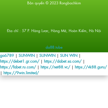
Bản quyền © 2023 Rongbachkim
Địa chỉ : 57 P. Hàng Lược, Hàng Mã, Hoàn Kiếm, Hà Nội
da88.tube
ga6789
|
SUNWIN
|
SUNWIN
|
SUN WIN
|
https://debet1.gr.com/
|
https://dabet.sa.com/
|
https://fabet.ru.com/
|
https://net88.vc/
|
https://vk88.guru/
|
https://9win.limited/