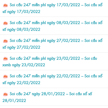
Soi cầu 247 miễn phí ngày 17/03/2022 – Soi cầu xổ
số ngày 17/03/2022
Soi cầu 247 miễn phí ngày 08/03/2022 – Soi cầu xổ
số ngày 08/03/2022
Soi cầu 247 miễn phí ngày 27/02/2022 – Soi cầu xổ
số ngày 27/02/2022
Soi cầu 247 miễn phí ngày 23/02/2022 – Soi cầu
xsmb ngày 23/02/2022
Soi cầu 247 miễn phí ngày 22/02/2022 – Soi cầu xổ
số ngày 22/02/2022
Soi cầu 247 ngày 28/01/2022 – Soi cầu xổ số
28/01/2022