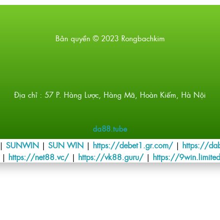
Bản quyền © 2023 Rongbachkim
Địa chỉ : 57 P. Hàng Lược, Hàng Mã, Hoàn Kiếm, Hà Nội
da88.tube
|
SUNWIN
|
SUN WIN
|
https://debet1.gr.com/
|
https://da
|
https://net88.vc/
|
https://vk88.guru/
|
https://9win.limite