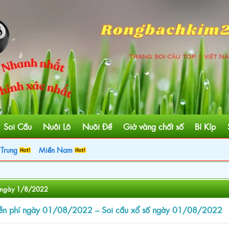
Soi Cầu
Nuôi Lô
Nuôi Đề
Giờ vàng chốt số
Bí Kíp
 Trung
/
Miền Nam
 ngày 1/8/2022
iễn phí ngày 01/08/2022 – Soi cầu xổ số ngày 01/08/2022