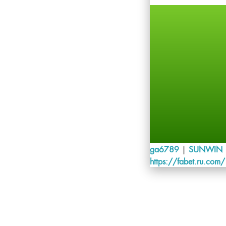
ga6789
|
SUNWIN
https://fabet.ru.com/