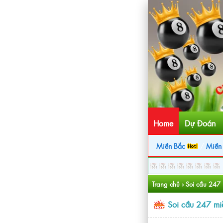
Home
Dự Đoán
Miền Bắc
/
Miền
Trang chủ
›
Soi cầu 247
Soi cầu 247 m