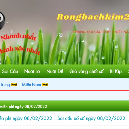
Soi Cầu
Nuôi Lô
Nuôi Đề
Giờ vàng chốt số
Bí Kíp
 Trung
/
Miền Nam
 miễn phí ngày 08/02/2022
iễn phí ngày 08/02/2022 – Soi cầu xổ số ngày 08/02/2022