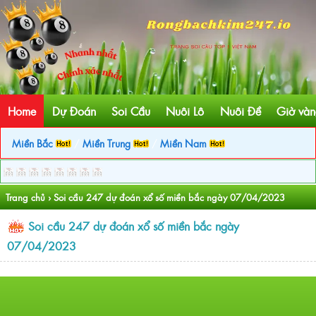
Home
Dự Đoán
Soi Cầu
Nuôi Lô
Nuôi Đề
Giờ vàn
Miền Bắc
/
Miền Trung
/
Miền Nam
Trang chủ
›
Soi cầu 247 dự đoán xổ số miền bắc ngày 07/04/2023
Soi cầu 247 dự đoán xổ số miền bắc ngày
07/04/2023