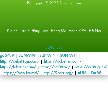
Bản quyền © 2023 Rongbachkim
Địa chỉ : 57 P. Hàng Lược, Hàng Mã, Hoàn Kiếm, Hà Nội
da88.tube
ga6789
|
SUNWIN
|
SUNWIN
|
SUN WIN
|
https://debet1.gr.com/
|
https://dabet.sa.com/
|
https://fabet.ru.com/
|
https://net88.vc/
|
https://vk88.guru/
|
https://9win.limited/
|
http://9betz.org/
|
uk88
|
DA88