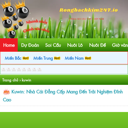
Home
Dự Đoán
Soi Cầu
Nuôi Lô
Nuôi Đề
Giờ vàn
Miền Bắc
/
Miền Trung
/
Miền Nam
Trang chủ
›
kuwin
Kuwin: Nhà Cái Đẳng Cấp Mang Đến Trải Nghiệm Đỉnh
Cao