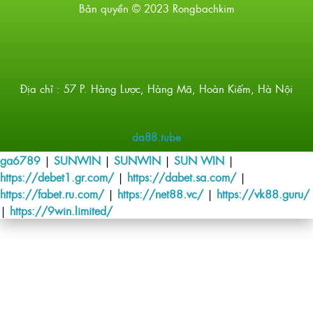
Bản quyền © 2023 Rongbachkim
Địa chỉ : 57 P. Hàng Lược, Hàng Mã, Hoàn Kiếm, Hà Nội
da88.tube
ga6789
|
SUNWIN
|
SUNWIN
|
SUN WIN
|
https://debet1.gr.com/
|
https://dabet.sa.com/
|
https://fabet.ru.com/
|
https://net88.vc/
|
https://vk88.guru/
|
https://9win.limited/